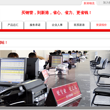
加入
新港物流
买钢管，到新港，省心、省力、更省钱！
产品总汇
服务承诺
企业人事
联系新港
资源报价
网站！