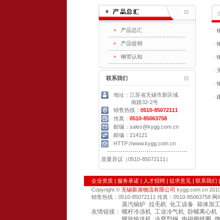
产品总汇
·
产品促销
·
钢管认知
·
·
联系我们
·
地址：江苏省无锡市新区城
·
南路32-2号
销售热线：
0510-85072111
传真：
0510-85063758
邮编：sales@kygg.com.cn
邮编：214121
HTTP://www.kygg.com.cn
质量异议（0510-85072111）
企业资质
|
服务承诺
|
人才招聘
|
征求意见
|
联系我们
Copyright ©
无锡新港物流有限公司
kygg.com.cn 2
销售热线：0510-85072111 传真：0510-85063758 网站：htt
蒸汽锅炉
拉毛机
化工设备
箱体加
友情链接：
螺杆冷冻机
工业冷气机
卧螺离心机
螺旋输送机
冷弯型钢
电磁阀线圈