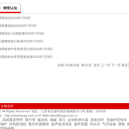
钢管认知
 钢管知识
2010年7月9日
 钢管基础知识
2010年7月9日
 钢管知识-分类标准
2010年7月9日
 无缝钢管执行标准
2010年7月9日
 钢管标准中常用术语介绍
2010年7月9日
 建筑给排水常用管材浅谈
2010年7月8日
全部-共6条信息 第1/1页 首页 上一页 下一页 尾页
|
企银合作
010. All Rights Reserved. 地址：江苏省无锡市新区城南路32-2号 邮编：214028
p://www.kygg.com.cn E-Mail:sales@kygg.com.cn
工
高精度皮带秤
翅片管
输送机
储罐
抓斗
起动机单向器
滚珠丝杆
无锡外贸快车
锅炉
转轮除湿机
数控外圆磨床
超声波清洗机
披萨加盟
码头吊
气浮设备
液氧
微型电磁阀